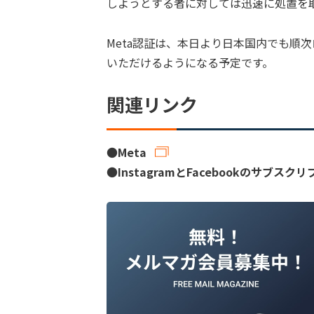
しようとする者に対しては迅速に処置を
Meta認証は、本日より日本国内でも順
いただけるようになる予定です。
関連リンク
●
Meta
●
InstagramとFacebookのサブ