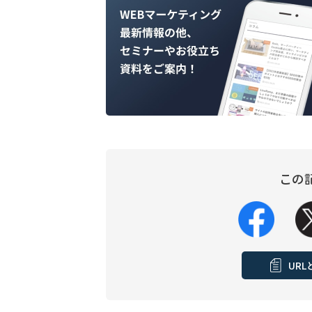
この
UR