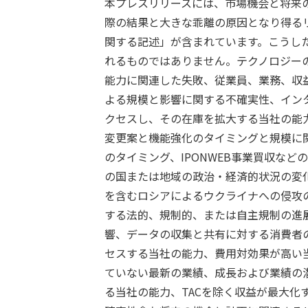
本プレスリリースには、市場機会と将来
際の結果と大きな乖離の原因となり得る
関する記述」が含まれています。こうし
れるものではありません。テクノロジー
能力に関連した失敗、従業員、業務、収益、
よる規模と影響に関する不確実性、イン
クセスし、その在庫を拡大する当社の能力の
変更案と機能強化のタイミングと規模に
のタイミング、IPONWEB事業買収な
の国または地域の政治・経済的状況の変
を含むロシアによるウクライナへの侵攻
する法的、規制的、または自主規制の進
響、データの収集と共有に対する消費者
セスする当社の能力、費用対効果が高い
ていない最新の業績、成長および業績の
る当社の能力、TACを除く収益が最大化