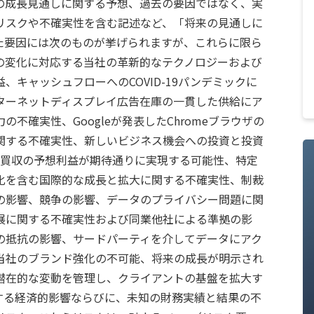
の成長見通しに関する予想、過去の要因ではなく、実
リスクや不確実性を含む記述など、「将来の見通しに
た要因には次のものが挙げられますが、これらに限ら
の変化に対応する当社の革新的なテクノロジーおよび
キャッシュフローへのCOVID-19パンデミックに
ターネットディスプレイ広告在庫の一貫した供給にア
不確実性、Googleが発表したChromeブラウザの
関する不確実性、新しいビジネス機会への投資と投資
どの買収の予想利益が期待通りに実現する可能性、特定
化を含む国際的な成長と拡大に関する不確実性、制裁
の影響、競争の影響、データのプライバシー問題に関
展に関する不確実性および同業他社による準拠の影
の抵抗の影響、サードパーティを介してデータにアク
当社のブランド強化の不可能、将来の成長が明示され
潜在的な変動を管理し、クライアントの基盤を拡大す
する経済的影響ならびに、未知の財務実績と結果の不