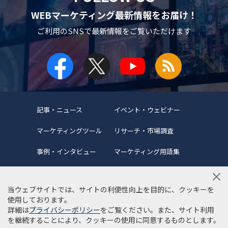
WEBマーケティング最新情報をお届け！
ご利用のSNSで
最新情報をご覧いただけます
記事・ニュース
イベント・ウェビナー
マーケティングツール
リサーチ・市場調査
事例・インタビュー
マーケティング用語集
当ウェブサイトでは、サイトの利便性向上を目的に、クッキーを
使用しております。
詳細は
プライバシーポリシー
をご覧ください。また、サイト利用
当サイトについて
編集ポリシー
サイトマップ
を継続することにより、クッキーの使用に同意するものとします。
利用規約
個人情報保護方針