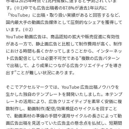
市場は2025年時点で1兆円規模に達すると予測されていま
す。(※1)中でも広告出稿者の87.8%が過去1年以内に
「YouTube」に出稿・取り扱い実績があると回答するなど、
国内最大手の動画広告媒体として圧倒的なシェアを獲得して
います。(※2）
YouTube 動画広告は、商品認知の拡大や販売促進に有効性
がある一方で、静止画広告と比較して制作費用が高く、制作
における時間も長くかかってしまうことから、インターネッ
ト広告配信としては必要不可欠である“複数の広告パターン
で出稿して、より成果につながる広告クリエイティブを導き
出す”ことが難しい状況にあります。
そこでアクセルマークでは、YouTube 広告出稿ノウハウを
生かした独自のテンプレートを開発いたしました。本テンプ
レートの活用により、広告クリエイティブを素早く安価に複
数制作し、動画制作/配信/効果検証のサイクルを回すこと
で、動画素材の準備の手間や運用サイクルの長さによって動
画広告出稿を見送っていた広告主の懸念点を払拭し、短期間