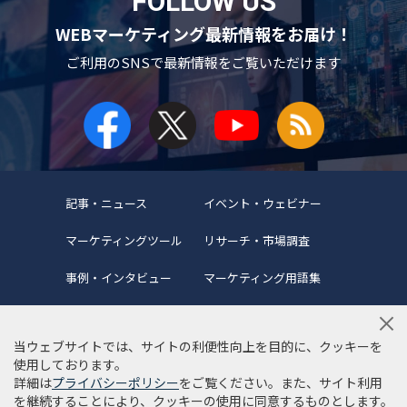
FOLLOW US
WEBマーケティング最新情報をお届け！
ご利用のSNSで
最新情報をご覧いただけます
記事・ニュース
イベント・ウェビナー
マーケティングツール
リサーチ・市場調査
事例・インタビュー
マーケティング用語集
当ウェブサイトでは、サイトの利便性向上を目的に、クッキーを
使用しております。
詳細は
プライバシーポリシー
をご覧ください。また、サイト利用
当サイトについて
編集ポリシー
サイトマップ
を継続することにより、クッキーの使用に同意するものとします。
利用規約
個人情報保護方針