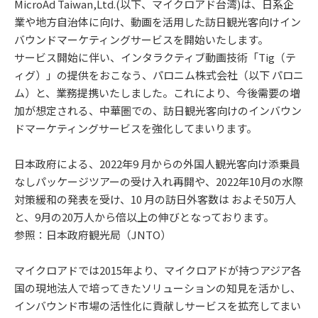
MicroAd Taiwan,Ltd.(以下、マイクロアド台湾)は、日系企
業や地方自治体に向け、動画を活用した訪日観光客向けイン
バウンドマーケティングサービスを開始いたします。
サービス開始に伴い、インタラクティブ動画技術「Tig（テ
ィグ）」の提供をおこなう、パロニム株式会社（以下 パロニ
ム）と、業務提携いたしました。これにより、今後需要の増
加が想定される、中華圏での、訪日観光客向けのインバウン
ドマーケティングサービスを強化してまいります。
日本政府による、2022年9 月からの外国人観光客向け添乗員
なしパッケージツアーの受け入れ再開や、2022年10月の水際
対策緩和の発表を受け、10 月の訪⽇外客数は およそ50万人
と、9月の20万人から倍以上の伸びとなっております。
参照：日本政府観光局（JNTO）
マイクロアドでは2015年より、マイクロアドが持つアジア各
国の現地法人で培ってきたソリューションの知見を活かし、
インバウンド市場の活性化に貢献しサービスを拡充してまい