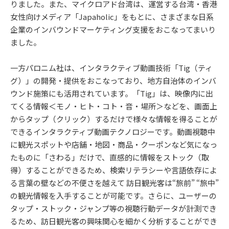
りました。また、マイクロアド台湾は、運営する台湾・香港
女性向けメディア「Japaholic」をもとに、さまざまな日系
企業のインバウンドマーケティング支援をおこなってまいり
ました。
一方パロニム社は、インタラクティブ動画技術「Tig（ティ
グ）」の開発・提供をおこなっており、地方自治体のインバ
ウンド施策にも活用されています。「Tig」は、映像内に出
てくる情報＜モノ・ヒト・コト・音・場所＞などを、画面上
からタップ（クリック）するだけで様々な情報を得ることが
できるインタラクティブ動画テクノロジーです。動画視聴中
に観光スポットや店舗・地図・商品・クーポンなど気になっ
たものに「さわる」だけで、直感的に情報をストック（取
得）することができるため、検索リテラシーや言語依存によ
る言葉の壁などの不便さを越えて 訪日観光客は“旅前” “旅中”
の観光情報を入手することが可能です。さらに、ユーザーの
タップ・ストック・ジャンプ等の視聴行動データが計測でき
るため、訪日観光客の興味関心を細かく分析することができ