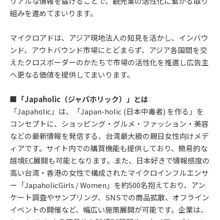
リアルな情報を届けることで、観光業の活性化に繋がる取り
組みを進めてまいります。
マイクロアドは、アジア現地法人の知見を活かし、インバウ
ンド、アウトバウンド市場にとどまらず、アジア各国間を交
えたクロスボーダーのかたちで市場の活性化を推進し広告主
へ更なる価値を提供してまいります。
■「Japaholic（ジャパホリック）」とは
「Japaholic」は、「Japan-holic (日本中毒者) を作る」を
コンセプトに、ショッピング・グルメ・ファッション・美容
などの最新情報を発信する、台湾最大級の親日女性向けメデ
ィアです。サイト内での購買機能も提供しており、簡易的な
越境EC展開も可能となります。また、日本好きで情報感度の
高い台湾・香港の女性で構成されたマイクロインフルエンサ
ー「JapaholicGirls / Women」を約500名抱えており、アン
ケート調査やサンプリング、SNSでの商品拡散、オフライン
イベントの開催など、幅広い施策展開が可能です。企業は、