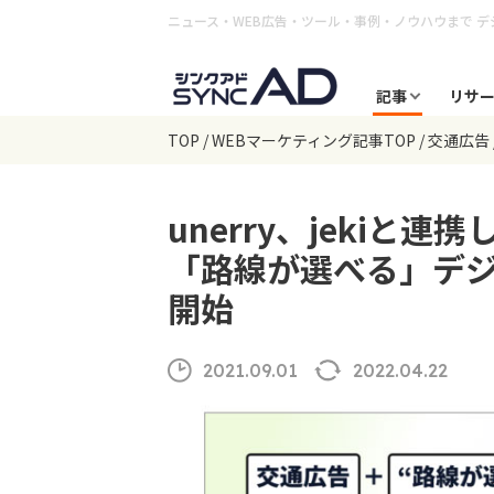
ニュース・WEB広告・ツール・事例・ノウハウまで
デ
記事
リサ
TOP
WEBマーケティング記事TOP
交通広告
unerry、jekiと
「路線が選べる」デ
開始
2021.09.01
2022.04.22