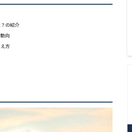
は？の紹介
新動向
考え方