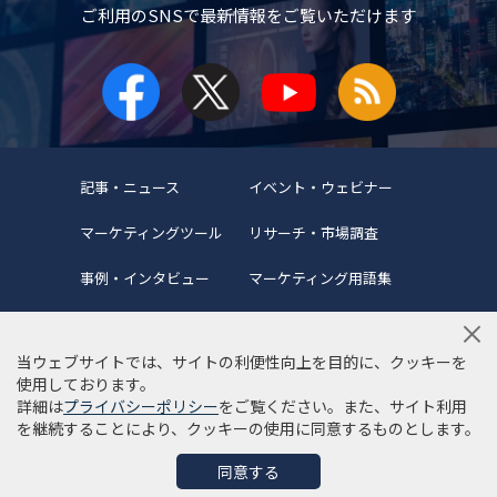
ご利用のSNSで
最新情報をご覧いただけます
記事・ニュース
イベント・ウェビナー
マーケティングツール
リサーチ・市場調査
事例・インタビュー
マーケティング用語集
当ウェブサイトでは、サイトの利便性向上を目的に、クッキーを
使用しております。
詳細は
プライバシーポリシー
をご覧ください。また、サイト利用
当サイトについて
編集ポリシー
サイトマップ
を継続することにより、クッキーの使用に同意するものとします。
利用規約
個人情報保護方針
同意する
©Copyright 2022 SYNCAD .All Rights Reserved.