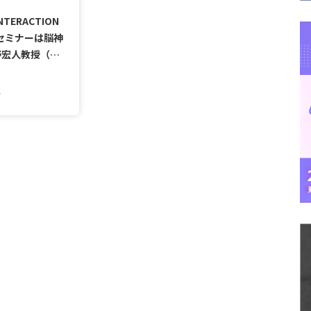
NTERACTION
2月セミナーは脳神
野宏人教授（…
4