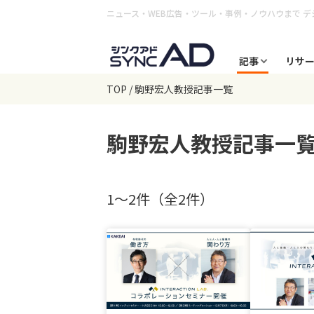
ニュース・WEB広告・ツール・事例・ノウハウまで
デ
記事
リサ
TOP
駒野宏人教授記事一覧
駒野宏人教授
記事一
1〜2件（全2件）