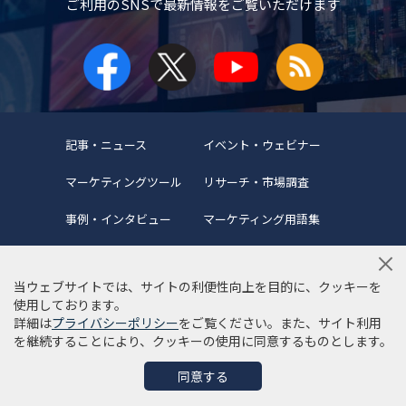
ご利用のSNSで
最新情報をご覧いただけます
記事・ニュース
イベント・ウェビナー
マーケティングツール
リサーチ・市場調査
事例・インタビュー
マーケティング用語集
当ウェブサイトでは、サイトの利便性向上を目的に、クッキーを
使用しております。
詳細は
プライバシーポリシー
をご覧ください。また、サイト利用
当サイトについて
編集ポリシー
サイトマップ
を継続することにより、クッキーの使用に同意するものとします。
利用規約
個人情報保護方針
同意する
©Copyright 2022 SYNCAD .All Rights Reserved.