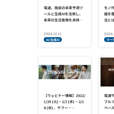
電通、独自の未来予測ツ
モノ
ールと生成AIを活用し、
識を
未来の生活者像を具体…
法と
2024.12.11
2024.
AI/生成AI
マー
【ウェビナー情報】2022/
電通
1/25 (火)・2/2 (水) ・2/1
フル
6 (水) 、ヤフー・…
ベー