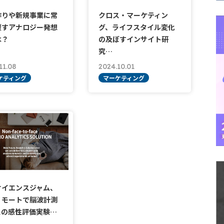
作りや新規事業に常
クロス・マーケティン
覆すアナロジー発想
グ、ライフスタイル変化
は？
の及ぼすインサイト研
究…
11.08
2024.10.01
ケティング
マーケティング
サイエンスジャム、
リモートで脳波計測
スの感性評価実験…