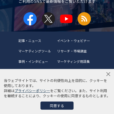
ご利用のSNSで
最新情報をご覧いただけます
記事・ニュース
イベント・ウェビナー
マーケティングツール
リサーチ・市場調査
事例・インタビュー
マーケティング用語集
当ウェブサイトでは、サイトの利便性向上を目的に、クッキーを
使用しております。
詳細は
プライバシーポリシー
をご覧ください。また、サイト利用
当サイトについて
編集ポリシー
サイトマップ
を継続することにより、クッキーの使用に同意するものとします。
利用規約
個人情報保護方針
同意する
©Copyright 2022 SYNCAD .All Rights Reserved.