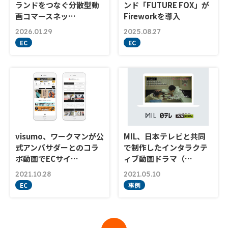
ランドをつなぐ分散型動
ンド「FUTURE FOX」が
画コマースネッ…
Fireworkを導入
2026.01.29
2025.08.27
EC
EC
visumo、ワークマンが公
MIL、日本テレビと共同
式アンバサダーとのコラ
で制作したインタラクテ
ボ動画でECサイ…
ィブ動画ドラマ（…
2021.10.28
2021.05.10
EC
事例