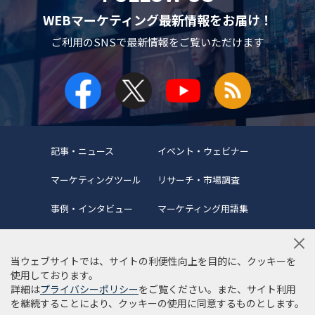
WEBマーケティング最新情報をお届け！
ご利用のSNSで
最新情報をご覧いただけます
記事・ニュース
イベント・ウェビナー
マーケティングツール
リサーチ・市場調査
事例・インタビュー
マーケティング用語集
当ウェブサイトでは、サイトの利便性向上を目的に、クッキーを
使用しております。
詳細は
プライバシーポリシー
をご覧ください。また、サイト利用
当サイトについて
編集ポリシー
サイトマップ
を継続することにより、クッキーの使用に同意するものとします。
利用規約
個人情報保護方針