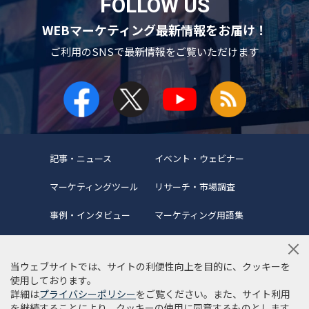
FOLLOW US
WEBマーケティング最新情報をお届け！
ご利用のSNSで
最新情報をご覧いただけます
記事・ニュース
イベント・ウェビナー
マーケティングツール
リサーチ・市場調査
事例・インタビュー
マーケティング用語集
当ウェブサイトでは、サイトの利便性向上を目的に、クッキーを
使用しております。
詳細は
プライバシーポリシー
をご覧ください。また、サイト利用
当サイトについて
編集ポリシー
サイトマップ
を継続することにより、クッキーの使用に同意するものとします。