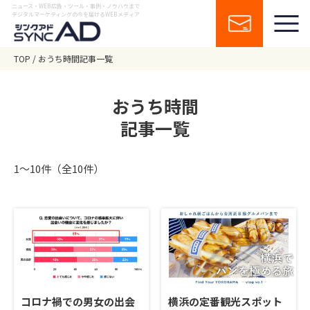
ニュース・WEB広告・ツール・事例・ノウハウまで
デジタルマーケティングの今を届けるWEBメディア
TOP
おうち時間記事一覧
おうち時間
記事一覧
1〜10件（全10件）
コロナ禍での男女の出会
横浜の定番観光スポット