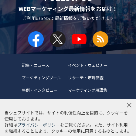
WEBマーケティング最新情報をお届け！
ご利用のSNSで
最新情報をご覧いただけます
記事・ニュース
イベント・ウェビナー
マーケティングツール
リサーチ・市場調査
事例・インタビュー
マーケティング用語集
当ウェブサイトでは、サイトの利便性向上を目的に、クッキーを
使用しております。
詳細は
プライバシーポリシー
をご覧ください。また、サイト利用
当サイトについて
編集ポリシー
サイトマップ
を継続することにより、クッキーの使用に同意するものとします。
利用規約
個人情報保護方針